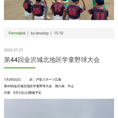
Permalink
by develop
15:10
2026.07.27
第44回金沢城北地区学童野球大会
7月26日(日） 於：戸室スポーツ広場
第44回金沢城北地区学童野球大会 雨の為 中止
代替 8月1日(土)開催予定