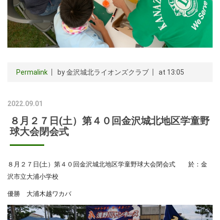
Permalink
by 金沢城北ライオンズクラブ
at 13:05
2022.09.01
８月２７日(土）第４０回金沢城北地区学童野
球大会閉会式
８月２７日(土）第４０回金沢城北地区学童野球大会閉会式 於：金
沢市立大浦小学校
優勝 大浦木越ワカバ