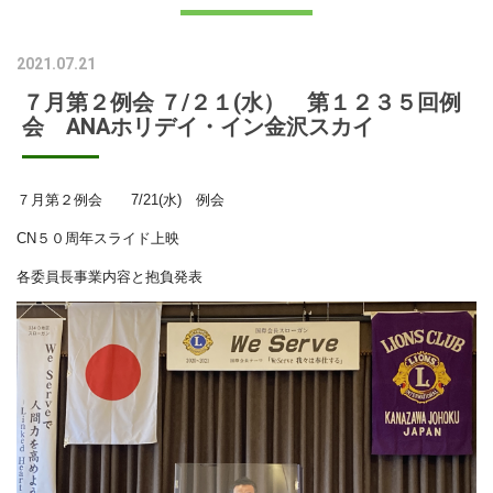
2021.07.21
７月第２例会 ７/２１(水） 第１２３５回例
会 ANAホリデイ・イン金沢スカイ
７月第２例会 7/21(水) 例会
CN５０周年スライド上映
各委員長事業内容と抱負発表