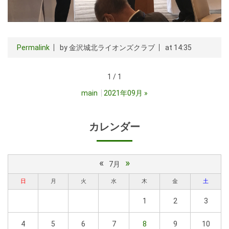
Permalink
by 金沢城北ライオンズクラブ
at 14:35
1 / 1
main
2021年09月
»
カレンダー
«
»
7月
日
月
火
水
木
金
土
1
2
3
4
5
6
7
8
9
10