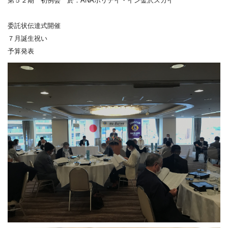
第５２期 初例会 於：ANAホリデイ・イン金沢スカイ
委託状伝達式開催
７月誕生祝い
予算発表