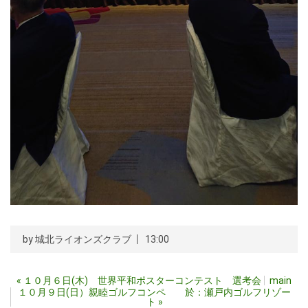
by
城北ライオンズクラブ
13:00
«
１０月６日(木) 世界平和ポスターコンテスト 選考会
main
１０月９日(日）親睦ゴルフコンペ 於：瀬戸内ゴルフリゾー
ト
»