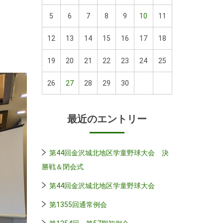
5
6
7
8
9
10
11
12
13
14
15
16
17
18
19
20
21
22
23
24
25
26
27
28
29
30
最近のエントリー
第44回金沢城北地区学童野球大会 決
勝戦＆閉会式
第44回金沢城北地区学童野球大会
第1355回通常例会