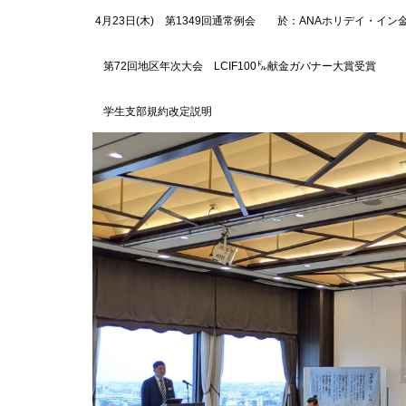
4月23日(木) 第1349回通常例会 於：ANAホリデイ・イン
第72回地区年次大会 LCIF100㌦献金ガバナー大賞受賞
学生支部規約改定説明