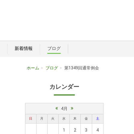
新着情報
ブログ
ホーム
ブログ
第1349回通常例会
カレンダー
«
»
4月
日
月
火
水
木
金
土
1
2
3
4